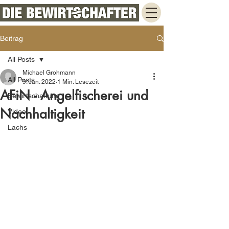
Beitrag
All Posts
Michael Grohmann
All Posts
9. Jan. 2022
1 Min. Lesezeit
AFiN - Angelfischerei und
Bewirtschaftung
Nachhaltigkeit
Video
Lachs