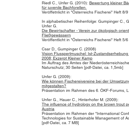
Riedl C., Unfer G. (2010):
Bewertung kleiner Bä
für juvenile Bachforellen.
Veröffetnlicht in "Österreichs Fischerei" Heft 8/
In alphabetischer Reihenfolge: Gumpinger C., G
Unfer G.
Die Bewirtschafter - Verein zur ökologisch orien
Fließgewässern
Veröffentlicht in "Österreichs Fischerei" Heft 5/
Csar D., Gumpinger C. (2008)
Vision Flussperlmuschel: Ist-Zustandserhebung 
2008; Exzerpt Kleiner Kamp
Im Auftrag des Amtes der Niederösterreichisch
Naturschutz; 30 Seiten [pdf-Datei, ca. 1,5mb]
Unfer G. (2009):
Wie können Fischereivereine bei der Umsetzung
mitgestalten?
Präsentation im Rahmen des 6. ÖKF-Forums, Lin
Unfer G., Hauer C., Hinterhofer M. (2009):
The influence of hydrology on the brown trout pop
Austria
Präsentation im Rahmen der "International Con
Technologies for Sustainable Management of Aq
[pdf-Datei, ca. 7 MB]