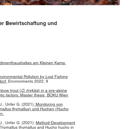
er Bewirtschaftung und
dimenthaushaltes am Kleinen Kamp.
vironmental Pollution by Lost Fishing
orf.
Environments 2022, 9
nbow trout (
O. mykiss
) in a pre-alpine
iotic factors. Master thesis, BOKU Wien
., Unfer G. (2021):
Monitoring von
mallus thymallus) und Huchen (Hucho
n.
J., Unfer G. (2021):
Method-Development
 Thymallus thymallus and Hucho hucho in