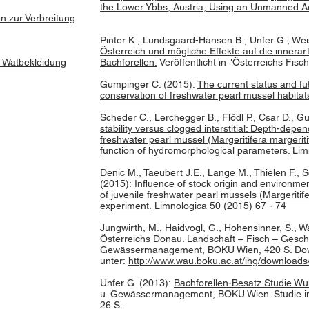
the Lower Ybbs, Austria, Using an Unmanned Aer
n zur Verbreitung
Pinter K., Lundsgaard-Hansen B., Unfer G., Wei
Österreich und mögliche Effekte auf die innerartl
d Watbekleidung
Bachforellen.
Veröffentlicht in "Österreichs Fisc
Gumpinger C. (2015):
The current status and fu
conservation of freshwater pearl mussel habitat
Scheder C., Lerchegger B., Flödl P., Csar D., 
stability versus clogged interstitial: Depth-dep
freshwater pearl mussel (Margeritifera margeriti
function of hydromorphological parameters
. Li
Denic M., Taeubert J.E., Lange M., Thielen F., 
(2015):
Influence of stock origin and environmen
of juvenile freshwater pearl mussels (Margeritif
experiment.
Limnologica 50 (2015) 67 - 74
Jungwirth, M., Haidvogl, G., Hohensinner, S., W
Österreichs Donau. Landschaft – Fisch – Geschich
Gewässermanagement, BOKU Wien, 420 S. Do
unter:
http://www.wau.boku.ac.at/ihg/downloads
Unfer G. (2013):
Bachforellen-Besatz Studie Wu
u. Gewässermanagement, BOKU Wien. Studie im A
26 S.