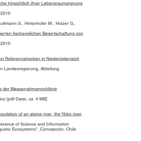
che hinsichtlich ihrer Lebensraumeignung
9 2010
uttmann S., Hinterhofer M., Holzer G.,
tierten fischereilichen Bewirtschaftung von
6 2010
in Referenzstrecken in Niederösterreich
en Landesregierung, Abteilung
 der Wasserrahmenrichtlinie
z [pdf-Datei, ca. 4 MB]
ulation of an alpine river, the Ybbs river,
ference of Science and Information
uatic Ecosystems", Concepción, Chile