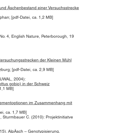
- und Äschenbestand einer Versuchsstrecke
han; [pdf-Datei, ca. 1,2 MB]
o. 4, English Nature, Peterborough, 19
tersuchungsstrecken der Kleinen Mühl
zburg; [pdf-Datei, ca. 2,9 MB]
BUWAL, 2004):
ttus gobio) in der Schweiz
 1,1 MB]
nagementoptionen im Zusammenhang mit
i, ca. 1,7 MB]
, Sturmbauer C. (2010): Projektinitiatve
015). AlpÄsch –
Genotypisierung,