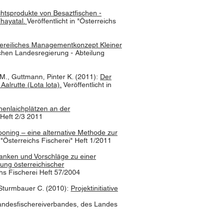
echtsprodukte von Besaztfischen -
Thayatal.
Veröffentlicht in "Österreichs
ereiliches Managementkonzept Kleiner
schen Landesregierung - Abteilung
 M., Guttmann, Pinter K. (2011):
Der
Aalrutte (Lota lota).
Veröffentlicht in
enlaichplätzen an der
 Heft 2/3 2011
oning – eine alternative Methode zur
n "Österreichs Fischerei" Heft 1/2011
nken und Vorschläge zu einer
tung österreichischer
ichs Fischerei Heft 57/2004
, Sturmbauer C. (2010):
Projektinitiative
Landesfischereiverbandes, des Landes