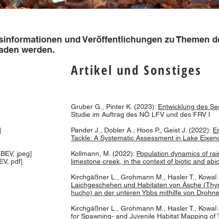
nsinformationen und Veröffentlichungen zu Themen d
aden werden.
Artikel und Sonstiges
Gruber G., Pinter K. (2023):
Entwicklung des Se
Studie im Auftrag des NÖ LFV und des FRV I
]
Pander J., Dobler A., Hoos P., Geist J. (2022):
En
Tackle: A Systematic Assessment in Lake Eixend
BEV, jpeg]
Kollmann, M. (2022):
Population dynamics of rai
V, pdf]
limestone creek, in the context of biotic and ab
Kirchgäßner L., Grohmann M., Hasler T., Kowal J
Laichgeschehen und Habitaten von Äsche (Thy
hucho) an der unteren Ybbs mithilfe von Drohne
Kirchgäßner L., Grohmann M., Hasler T., Kowal 
for Spawning- and Juvenile Habitat Mapping of