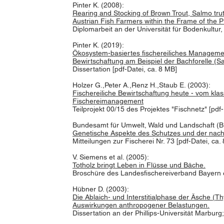
Pinter K. (2008):
Rearing and Stocking of Brown Trout, Salmo trut
Austrian Fish Farmers within the Frame of the 
Diplomarbeit an der Universität für Bodenkultur,
Pinter K. (2019):
Ökosystem-basiertes fischereiliches Manageme
Bewirtschaftung am Beispiel der Bachforelle (Sa
Dissertation [pdf-Datei, ca. 8 MB]
Holzer G.,Peter A.,Renz H.,Staub E. (2003):
Fischereiliche Bewirtschaftung heute - vom kl
Fischereimanagement
Teilprojekt 00/15 des Projektes "Fischnetz" [pdf-
Bundesamt für Umwelt, Wald und Landschaft (
Genetische Aspekte des Schutzes und der nach
Mitteilungen zur Fischerei Nr. 73 [pdf-Datei, ca.
V. Siemens et al. (2005):
Totholz bringt Leben in Flüsse und Bäche.
Broschüre des Landesfischereiverband Bayern e.
Hübner D. (2003):
Die Ablaich- und Interstitialphase der Äsche (
Auswirkungen anthropogener Belastungen.
Dissertation an der Phillips-Universität Marburg;