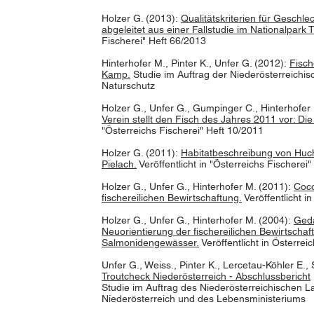
Holzer G. (2013):
Qualitätskriterien für Geschl
abgeleitet aus einer Fallstudie im Nationalpark 
Fischerei" Heft 66/2013
Hinterhofer M., Pinter K., Unfer G. (2012):
Fisch
Kamp.
Studie im Auftrag der Niederösterreichi
Naturschutz
Holzer G., Unfer G., Gumpinger C., Hinterhofer
Verein stellt den Fisch des Jahres 2011 vor: Die 
"Österreichs Fischerei" Heft 10/2011
Holzer G. (2011):
Habitatbeschreibung von Huch
Pielach.
Veröffentlicht in "Österreichs Fischerei"
Holzer G., Unfer G., Hinterhofer M. (2011):
Coco
fischereilichen Bewirtschaftung.
Veröffentlicht i
Holzer G., Unfer G., Hinterhofer M. (2004):
Geda
Neuorientierung der fischereilichen Bewirtschaf
Salmonidengewässer.
Veröffentlicht in Österre
Unfer G., Weiss., Pinter K., Lercetau-Köhler E.
Troutcheck Niederösterreich - Abschlussbericht
Studie im Auftrag des Niederösterreichischen 
Niederösterreich und des Lebensministeriums