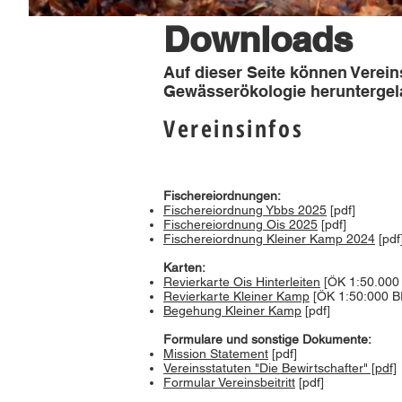
Downloads
Auf dieser Seite können Verei
Gewässerökologie heruntergel
Vereinsinfos
​Fischereiordnungen:
Fischereiordnung Ybbs 2025
[pdf]
Fischereiordnung Ois 2025
[pdf]
Fischereiordnung Kleiner Kamp 2024
[pdf
Karten:
Revierkarte Ois Hinterleiten
[ÖK 1:50.000 
Revierkarte Kleiner Kamp
[ÖK 1:50:000 BE
Begehung Kleiner Kamp
[pdf]
Formulare und sonstige Dokumente:
Mission Statement
[pdf]
Vereinsstatuten "Die Bewirtschafter" [pdf]
Formular Vereinsbeitritt
[pdf]