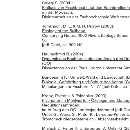
Striegl S. (2004):
Einfluss von Fischbesatz auf den Bachforellen
an der Moosach.
Diplomarbeit an der Fachhochschule Weihenstep
Tomlinson, M. L. & M. R. Perrow (2003):
Ecology of the Bullhead.
Conserving Natura 2000 Rivers Ecology Series N
S..
[pdf-Datei, ca. 900 kb]
Haunschmid R. (2004):
Dynamik des Bachforellenbestandes an drei Un
(OÖ).
Dissertation an der Paris Lodron Universität Sal
Bundesamt für Umwelt, Wald und Landschaft (
Biologie, Gefährdung und Schutz des Koppe (Co
Mitteilungen zur Fischerei Nr. 77 [pdf-Datei, ca.
Kranz, Polednik & Polednika (2003):
Fischotter im Mühlviertel - Ökologie und Ma
Reduktionsanträgen
im Auftrag des OÖ Landesjagdverband [pdf-Date
Unfer G., Weiss S., Pinter K., Lercetau-Köhler E.
Troutcheck Niederösterreich - Abschlussbericht
Mielach C, Pinter K, Unterberger A, Unfer G (2