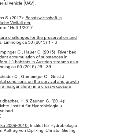
ial Vehicle (UAV).
ss S. (2017):
Besatzwirtschaft in
iche Vielfalt der
herei" Heft 1/2017
ture challenges for the preservation and
s.
Limnologica 50 (2015) 1 - 3
Gumpinger C., Hauer C. (2015):
River bed
endent accumulation of substances in
fera L.) habitats in Austrian streams as a
mnologica 50 (2015) 29 - 39
Scheder C., Gumpinger C., Geist J.
tal conditions on the survival and growth
era margaritifera) in a cross-exposure
aidbacher, H. & Zauner, G. (2014):
te. Institut für Hydrobiologie u.
wnload
/
lka 2009-2010.
Institut für Hydrobiologie
uftrag von Dipl.-Ing. Christof Giefing,