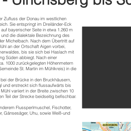
ker Zufluss der Donau im westlichen
ich. Sie entspringt im Dreiländer-Eck
auf bayerischer Seite in etwa 1.260 m
 und die dialektale Bezeichnung des
der Michelbach. Nach dem Übertritt auf
Mühl an der Ortschaft Aigen vorbei,
rwaldes, bis sie sich bei Haslach mit
ung Süden abbiegt. Nach einer
 ca. 1000 zurückgelegten Höhenmetern
emeinde St. Martin im Mühlkreis) in die
 bei der Brücke in den Bruckhäusern,
l und erstreckt sich flussaufwärts bis
Mühl variiert in der Breite zwischen 10
 Teil der Strecke beidseitig befischbar.
nderem Flussperlmuschel, Fischotter,
er, Gänsesäger, Uhu, sowie Weiß-und