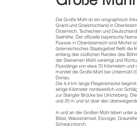
Die Große Mühl ist ein orographisch lin
Granit-und Gneishochland in Oberösterre
Österreich, Tschechien und Deutschland 
Seehöhe. Der offizielle bayerische Name
Flusses in Oberösterreich sind Michel o
österreichisches Staatsgebiet fließt die 
entlang des südlichen Randes des Böhme
der Steinernen Mühl vereinigt und Richt
Flusslänge von etwa 70 Kilometern und
mündet die Große Mühl bei Untermühl (G
Donau.
Die 4,4 km lange Fliegenstrecke beginnt
einige Kilometer nordwestlich von Schläg
zur Stangler Brücke bei Ulrichsberg. Die 
und 25 m und ist über den überwiegenden
In und an der Großen Mühl leben unter a
Biber, Wasseramsel, Eisvogel, Graureih
Schwarzstorch.