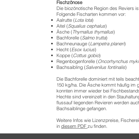
Fischzönose
Die biozönotische Region des Reviers i
Folgende Fischarten kommen vor:
Aalrutte (
Lota lota
)
Aitel (
Squalius cephalus
)
Äsche (
Thymallus thymallus
)
Bachforelle (
Salmo trutta
)
Bachneunauge (
Lampetra planeri
)
Hecht (
Esox lucius
)
Koppe (
Cottus gobio
)
Regenbogenforelle (
Oncorhynchus myki
Bachsaibling
(
Salvenilus fontinalis
)
Die Bachforelle dominiert mit teils beac
1
50 kg/ha. Die Äsche kommt häufig im g
konnten immer wieder bei Fischbestan
Hechte sind vereinzelt in den Stauhaltu
flussauf liegenden Revieren werden au
Bachsaiblinge gefangen.
Weitere Infos wie Lizenzpreise, Fischer
in
diesem PDF
zu finden.